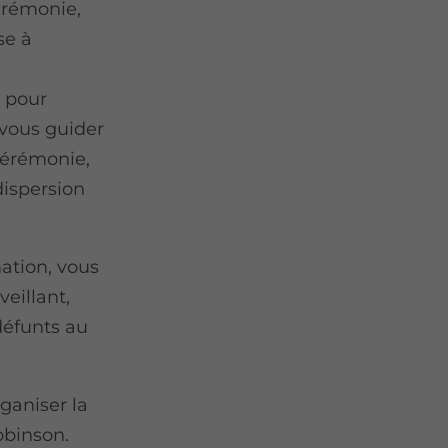
cérémonie,
se à
 pour
 vous guider
 cérémonie,
ispersion
mation, vous
veillant,
défunts au
ganiser la
obinson.