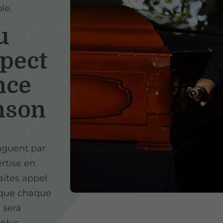
le.
u
spect
nce
nson
nguent par
rtise en
aites appel
é que chaque
 sera