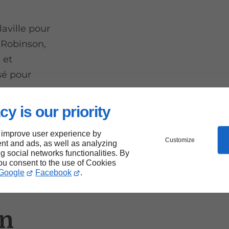
aville pour
-Robinson,
 et
sé pour
cy is our priority
 improve user experience by
on
Customize
nt and ads, as well as analyzing
ng social networks functionalities. By
 la
you consent to the use of Cookies
Google
Facebook
.
on